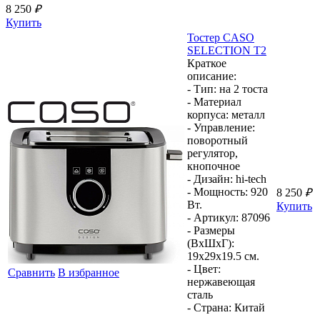
8 250
₽
Купить
Тостер
CASO
SELECTION T2
Краткое
описание:
- Тип:
на 2 тоста
- Материал
корпуса:
металл
- Управление:
поворотный
регулятор,
кнопочное
- Дизайн:
hi-tech
- Мощность:
920
8 250
₽
Вт.
Купить
- Артикул:
87096
- Размеры
(ВхШхГ):
19x29x19.5 см.
- Цвет:
Сравнить
В избранное
нержавеющая
сталь
- Страна:
Китай