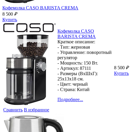
Кофемолка
CASO BARISTA CREMA
8 500
₽
Купить
Кофемолка
CASO
BARISTA CREMA
Краткое описание:
- Тип:
жерновая
- Управление:
поворотный
регулятор
- Мощность:
150 Вт.
8 500
₽
- Артикул:
87111
Купить
- Размеры (ВхШхГ):
25x13x18 см.
- Цвет:
черный
- Страна:
Китай
Подробнее...
Сравнить
В избранное