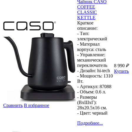
Чайник
CASO
COFFEE
CLASSIC
KETTLE
Краткое
описание:
- Тип:
электрический
- Материал
корпуса:
сталь
- Управление:
механический
переключатель
8 990
₽
- Дизайн:
hi-tech
Купить
- Мощность:
1310
Вт.
- Артикул:
87088
- Объем:
0.6 л.
- Размеры
(ВхШхГ):
Сравнить
В избранное
28x20.5x16 см.
- Цвет:
черный
Подробнее...