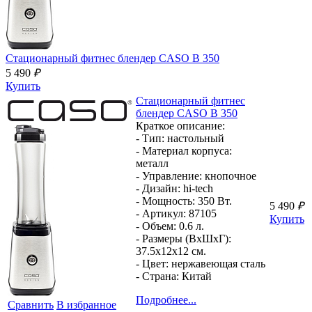
Стационарный фитнес блендер
CASO B 350
5 490
₽
Купить
Стационарный фитнес
блендер
CASO B 350
Краткое описание:
- Тип:
настольный
- Материал корпуса:
металл
- Управление:
кнопочное
- Дизайн:
hi-tech
- Мощность:
350 Вт.
5 490
₽
- Артикул:
87105
Купить
- Объем:
0.6 л.
- Размеры (ВхШхГ):
37.5x12x12 см.
- Цвет:
нержавеющая сталь
- Страна:
Китай
Подробнее...
Сравнить
В избранное