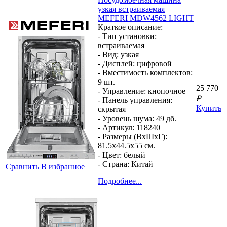
узкая встраиваемая
MEFERI MDW4562 LIGHT
Краткое описание:
- Тип установки:
встраиваемая
- Вид:
узкая
- Дисплей:
цифровой
- Вместимость комплектов:
9 шт.
25 770
- Управление:
кнопочное
₽
- Панель управления:
Купить
скрытая
- Уровень шума:
49 дб.
- Артикул:
118240
- Размеры (ВхШхГ):
81.5x44.5x55 см.
- Цвет:
белый
- Страна:
Китай
Сравнить
В избранное
Подробнее...