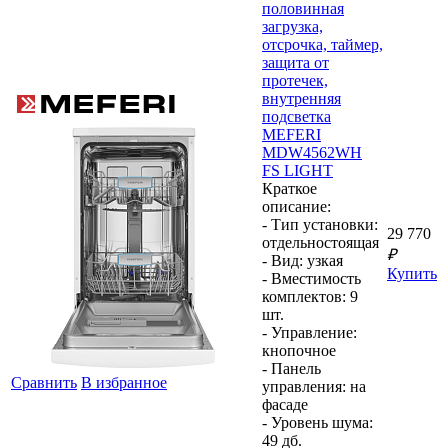
половинная
загрузка,
отсрочка, таймер,
защита от
протечек,
внутренняя
подсветка
MEFERI
MDW4562WH
FS LIGHT
Краткое
описание:
- Тип установки:
29 770
отдельностоящая
₽
- Вид:
узкая
Купить
- Вместимость
комплектов:
9
шт.
- Управление:
кнопочное
- Панель
Сравнить
В избранное
управления:
на
фасаде
- Уровень шума:
49 дб.