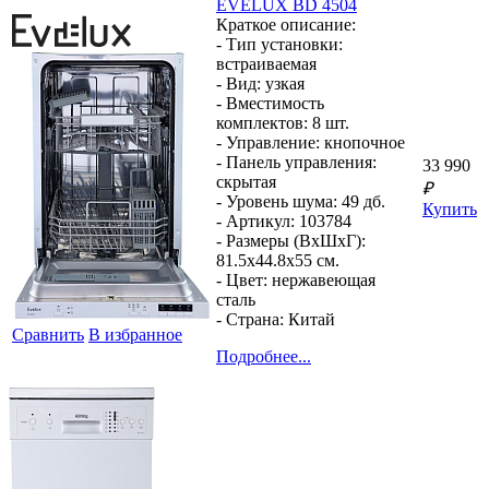
EVELUX BD 4504
Краткое описание:
- Тип установки:
встраиваемая
- Вид:
узкая
- Вместимость
комплектов:
8 шт.
- Управление:
кнопочное
- Панель управления:
33 990
скрытая
₽
- Уровень шума:
49 дб.
Купить
- Артикул:
103784
- Размеры (ВхШхГ):
81.5x44.8x55 см.
- Цвет:
нержавеющая
сталь
- Страна:
Китай
Сравнить
В избранное
Подробнее...