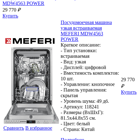
MDW4563 POWER
29 770
₽
Купить
Посудомоечная машина
узкая встраиваемая
MEFERI MDW4563
POWER
Краткое описание:
- Тип установки:
встраиваемая
- Вид:
узкая
- Дисплей:
цифровой
- Вместимость комплектов:
10 шт.
29 770
- Управление:
кнопочное
₽
- Панель управления:
Купить
скрытая
- Уровень шума:
49 дб.
- Артикул:
118241
- Размеры (ВхШхГ):
81.5x44.8x55 см.
- Цвет:
белый
Сравнить
В избранное
- Страна:
Китай
Подробнее...