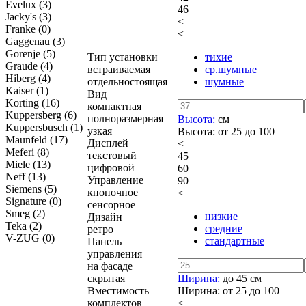
Evelux
(3)
46
Jacky's
(3)
<
Franke
(0)
<
Gaggenau
(3)
Gorenje
(5)
Тип установки
тихие
Graude
(4)
встраиваемая
ср.шумные
Hiberg
(4)
отдельностоящая
шумные
Kaiser
(1)
Вид
Korting
(16)
компактная
Kuppersberg
(6)
полноразмерная
Высота:
см
Kuppersbusch
(1)
узкая
Высота:
от
25
до
100
Maunfeld
(17)
Дисплей
<
Meferi
(8)
текстовый
45
Miele
(13)
цифровой
60
Neff
(13)
Управление
90
Siemens
(5)
кнопочное
<
Signature
(0)
сенсорное
Smeg
(2)
низкие
Дизайн
Teka
(2)
средние
ретро
V-ZUG
(0)
стандартные
Панель
управления
на фасаде
скрытая
Ширина:
до 45
см
Вместимость
Ширина:
от
25
до
100
комплектов
<