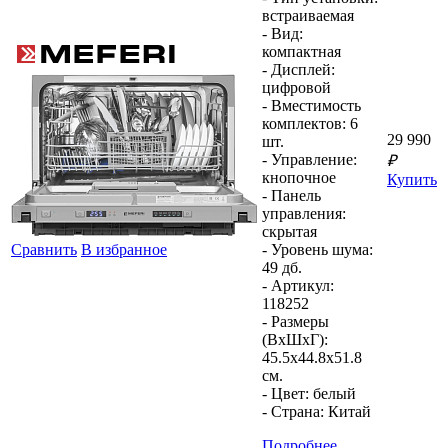
встраиваемая
- Вид:
компактная
- Дисплей:
цифровой
- Вместимость
комплектов:
6
29 990
шт.
- Управление:
₽
кнопочное
Купить
- Панель
управления:
скрытая
Сравнить
В избранное
- Уровень шума:
49 дб.
- Артикул:
118252
- Размеры
(ВхШхГ):
45.5x44.8x51.8
см.
- Цвет:
белый
- Страна:
Китай
Подробнее...