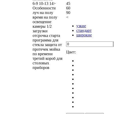
6-9
10-13
14>
45
Особенности
60
луч на полу
90
время на полу
<
освещение
узкие
камеры
1/2
стандарт
загрузки
широкие
отсрочка старта
программа для
стекла
защита от
протечек
мойка
Цвет:
по времени
третий короб для
столовых
приборов