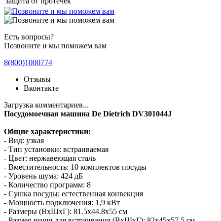
защита от протечек
Есть вопросы?
Позвоните и мы поможем вам
8(800)
1000
774
Отзывы
Вконтакте
Загрузка комментариев...
Посудомоечная машина
De
Dietrich
DV301044J
Общие характеристики
:
- Вид:
узкая
- Тип установки:
встраиваемая
- Цвет: нержавеющая сталь
- Вместительность
: 10
комплектов посуды
- Уровень шума: 42
4
дБ
- Количество программ:
8
- Сушка посуды:
естественная конвекция
- Мощность подключения: 1,9
кВт
- Размеры (
ВxШxГ
):
81.5х44
.8х55
см
- Размер ниши для
встраивания (
ВхШхГ
): 82
х45х57.5
см