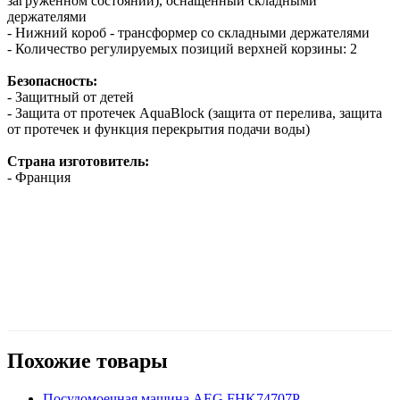
загруженном состоянии), оснащенный складными
держателями
-
Нижний короб
-
трансформер
со складными держателями
- Количество регулир
уемых позиций верхней корзины: 2
Безопасность:
-
Защитный от детей
- Защита от протечек
AquaBlock
(защита от перелива, защита
от протечек и функция перекрытия подачи воды)
Страна изготовитель:
-
Франция
Похожие товары
Посудомоечная машина
AEG FHK74707P